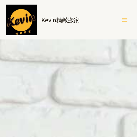
跳
至
Kevin精緻搬家
主
要
內
容