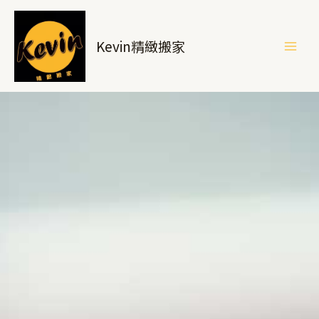
跳
至
Kevin精緻搬家
主
要
內
容