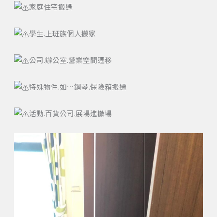
家庭住宅搬遷
學生.上班族個人搬家
公司.辦公室.營業空間遷移
特殊物件.如⋯鋼琴.保險箱搬遷
活動.百貨公司.展場進撤場